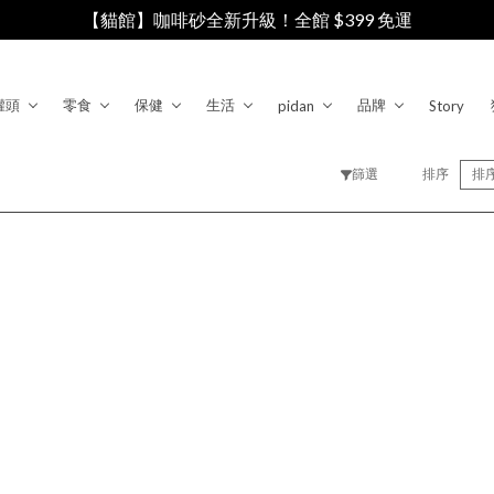
【貓館】咖啡砂全新升級！全館 $399 免運
罐頭
零食
保健
生活
品牌
pidan
Story
篩選
排序
排
清除
確認