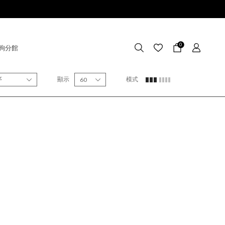
0
狗分館
序
顯示
模式
60