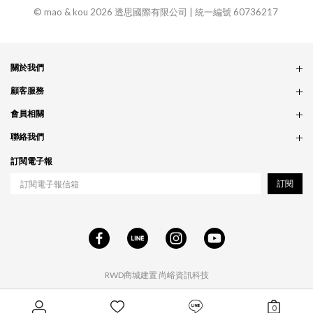
© mao & kou 2026 透思國際有限公司 | 統一編號 60736217
關於我們
品牌故事
顧客服務
銷售據點
訂單問題
會員相關
隱私政策
付款問題
會員制度
聯絡我們
食品法規
配送問題
紅利制度
合作相關
訂閱電子報
退貨問題
工作職缺
訂閱
RWD商城建置
尚峪資訊科技
0