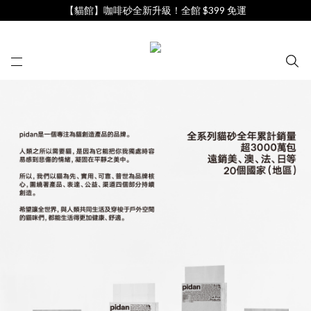
【貓館】咖啡砂全新升級！全館 $399 免運