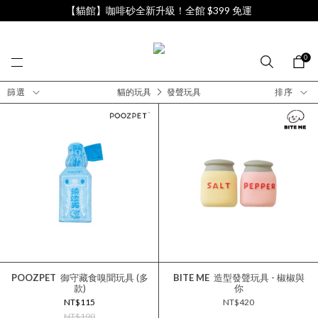
【貓館】咖啡砂全新升級！全館 $399 免運
0
篩選
貓的玩具
發聲玩具
排序
POOZPET
御守藏食嗅聞玩具 (多
BITE ME
造型發聲玩具 - 椒椒與
款)
你
NT$115
NT$420
NT$190