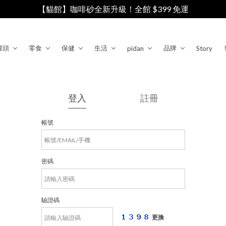
【貓館】咖啡砂全新升級！全館 $399 免運
罐頭
零食
保健
生活
品牌
pidan
Story
登入
註冊
帳號
密碼
驗證碼
更換