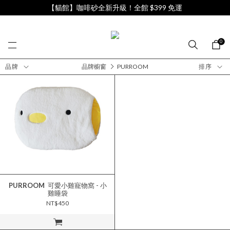
【貓館】咖啡砂全新升級！全館 $399 免運
0
品牌
品牌櫥窗
PURROOM
排序
PURROOM
可愛小雞寵物窩 - 小
雞睡袋
NT$450
立即購買