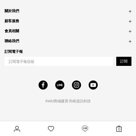
關於我們
品牌故事
顧客服務
銷售據點
訂單問題
會員相關
隱私政策
付款問題
會員制度
聯絡我們
食品法規
配送問題
紅利制度
合作相關
訂閱電子報
退貨問題
工作職缺
訂閱
RWD商城建置
尚峪資訊科技
0