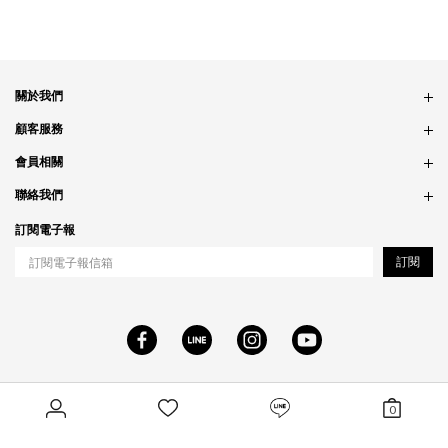
關於我們
品牌故事
顧客服務
銷售據點
訂單問題
會員相關
隱私政策
付款問題
會員制度
聯絡我們
食品法規
配送問題
紅利制度
合作相關
訂閱電子報
退貨問題
工作職缺
訂閱
RWD商城建置
尚峪資訊科技
0