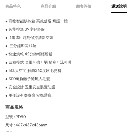
商品特色
商品介紹
顧客評價
運送說明
● 寵物智能烘乾箱 高效舒適 烘護一體
● 智能控溫 39度好舒服
● 1進3出 時刻保持清新空氣
● 三分鐘即開即熱
● 快速烘乾 45分鐘輕輕鬆鬆
● 四種模式 吹風可強可弱 貓窩可涼可暖
● 50L大空間 解鎖360度吹毛姿勢
● 300萬負離子隨風入毛髮
● 安全設計 五重安全裝置防護
● 兩側設有嚕嚕窗 安撫愛寵
商品規格
型號 : PD50
尺寸 : 467x437x436mm